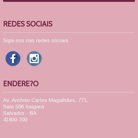
REDES SOCIAIS
Siga-nos nas redes sociais
ENDERE?O
Av. Antônio Carlos Magalhães, 771,
Sala 506 Itaigara
Salvador - BA
41800-700