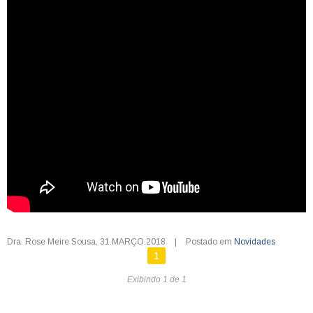
Dra. Rose Meire Sousa
,
31.MARÇO.2018
|
Postado em
Novidades
1
Exibindo 1 de 1