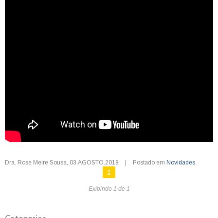
Dra. Rose Meire Sousa
,
03.AGOSTO.2018
|
Postado em
Novidades
1
Exibindo 1 de 1