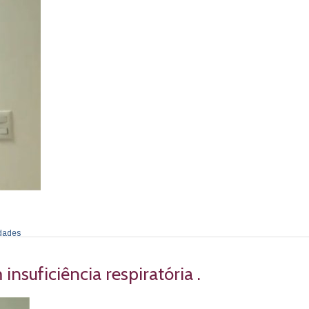
dades
nsuficiência respiratória .