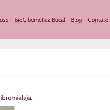
Rose
BioCibernética Bucal
Blog
Contato
ibromialgia.