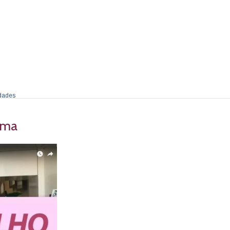
dades
tima